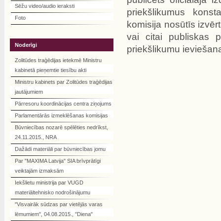
Sēžu video/audio ieraksti
priekšlikumus konst
Foto
komisija nosūtīs izvē
vai citai publiskas p
Noderīgi
priekšlikumu ieviešan
Zolitūdes traģēdijas ietekmē Ministru
kabinetā pieņemtie tiesību akti
Ministru kabinets par Zolitūdes traģēdijas
jautājumiem
Pārresoru koordinācijas centra ziņojums
Parlamentārās izmeklēšanas komisijas
Būvniecības nozarē spēlēties nedrīkst,
24.11.2015., NRA
Dažādi materiāli par būvniecības jomu
Par "MAXIMA Latvija" SIA brīvprātīgi
veiktajām izmaksām
Iekšlietu ministrija par VUGD
materiāltehnisko nodrošinājumu
"Visvairāk sūdzas par vietējās varas
lēmumiem", 04.08.2015., "Diena"