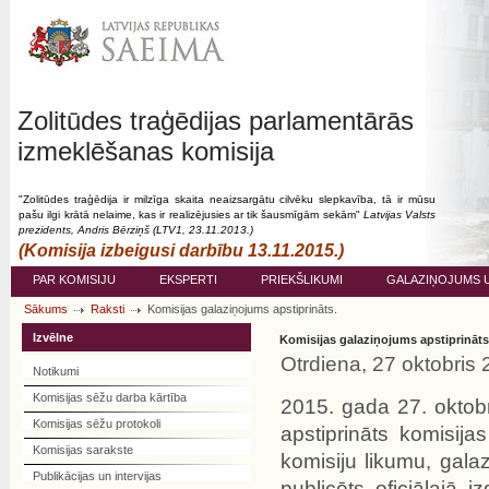
Zolitūdes traģēdijas parlamentārās
izmeklēšanas komisija
"Zolitūdes traģēdija ir milzīga skaita neaizsargātu cilvēku slepkavība, tā ir mūsu
pašu ilgi krātā nelaime, kas ir realizējusies ar tik šausmīgām sekām"
Latvijas Valsts
prezidents, Andris Bērziņš (LTV1, 23.11.2013.)
(Komisija izbeigusi darbību 13.11.2015.)
PAR KOMISIJU
EKSPERTI
PRIEKŠLIKUMI
GALAZIŅOJUMS U
Sākums
Raksti
Komisijas galaziņojums apstiprināts.
Izvēlne
Komisijas galaziņojums apstiprināts
Otrdiena, 27 oktobris
Notikumi
Komisijas sēžu darba kārtība
2015. gada 27. oktobr
Komisijas sēžu protokoli
apstiprināts komisij
Komisijas sarakste
komisiju likumu, gala
Publikācijas un intervijas
publicēts oficiālajā 